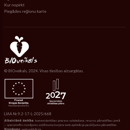
Kur nopirkt
Piegādes reģionu karte
© BIOveikals, 2024. Visas tiesības aizsargātas.
LIAA Nr.9.2-17-L-2025/668
Atbalstāmā darbība:
komercdarbības procesu uzlabošana, resursu pārvaldības jomā
– specializēts risinājums uzņēmuma kurjera web-aplikācija pasūtījumu pārvaldībai.
Risinājums:
web aplikācija.