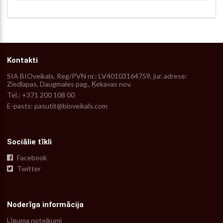
Kontakti
SIA BIOveikals, Reg/PVN nr.: LV40103164759, jur. adrese:
Ziedlapas, Daugmales pag., Ķekavas nov.
Tel.: +371 200 108 00
E-pasts: pasutit@bioveikals.com
Sociālie tīkli
Facebook
Twitter
Noderīga informācija
Līguma noteikumi