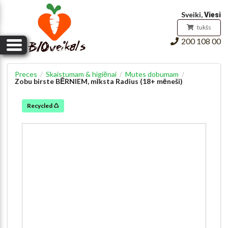
Pirkumu grozs
Sveiki,
Viesi
tukšs
200 108 00
Preces
Skaistumam & higiēnai
Mutes dobumam
/
/
/
Zobu birste BĒRNIEM, mīksta Radius (18+ mēneši)
Recycled ♺