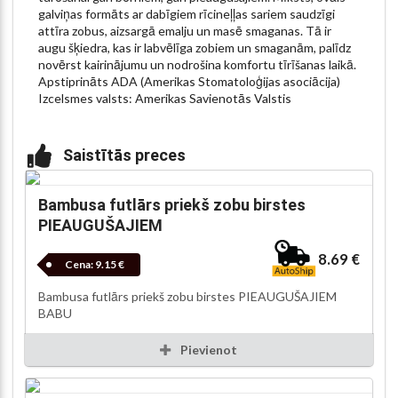
galviņas formāts ar dabīgiem rīcineļļas sariem saudzīgi
attīra zobus, aizsargā emalju un masē smaganas. Tā ir
augu šķiedra, kas ir labvēlīga zobiem un smaganām, palīdz
novērst kairinājumu un nodrošina komfortu tīrīšanas laikā.
Apstiprināts ADA (Amerikas Stomatoloģijas asociācija)
Izcelsmes valsts: Amerikas Savienotās Valstis
Saistītās preces
Bambusa futlārs priekš zobu birstes
PIEAUGUŠAJIEM
8.69 €
Cena:
9.15 €
Bambusa futlārs priekš zobu birstes PIEAUGUŠAJIEM
BABU
Pievienot