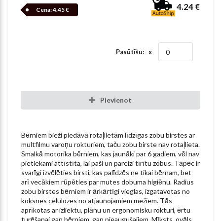
4.24 €
Cena:
4.45 €
Pasūtīšu: x
Pievienot
Bērniem bieži piedāvā rotaļlietām līdzīgas zobu birstes ar
multfilmu varoņu rokturiem, taču zobu birste nav rotaļlieta.
Smalkā motorika bērniem, kas jaunāki par 6 gadiem, vēl nav
pietiekami attīstīta, lai paši un pareizi tīrītu zobus. Tāpēc ir
svarīgi izvēlēties birsti, kas palīdzēs ne tikai bērnam, bet
arī vecākiem rūpēties par mutes dobuma higiēnu. Radius
zobu birstes bērniem ir ārkārtīgi vieglas, izgatavotas no
koksnes celulozes no atjaunojamiem mežiem. Tās
aprīkotas ar izliektu, plānu un ergonomisku rokturi, ērtu
turēšanai gan bērniem, gan pieaugušajiem. Mīksts, ovāls