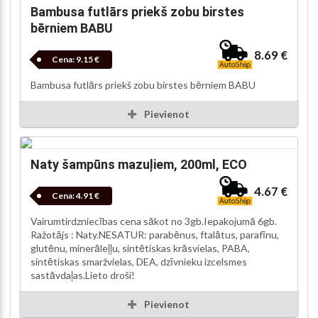
Bambusa futlārs priekš zobu birstes
bērniem BABU
8.69 €
Cena:
9.15 €
Bambusa futlārs priekš zobu birstes bērniem BABU
Pievienot
Naty šampūns mazuļiem, 200ml, ECO
4.67 €
Cena:
4.91 €
Vairumtirdzniecības cena sākot no 3gb.Iepakojumā 6gb.
Ražotājs : Naty.NESATUR: parabēnus, ftalātus, parafīnu,
glutēnu, minerāleļļu, sintētiskas krāsvielas, PABA,
sintētiskas smaržvielas, DEA, dzīvnieku izcelsmes
sastāvdaļas.Lieto droši!
Pievienot