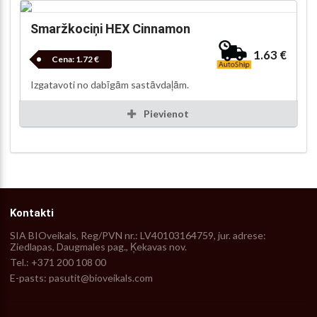
Smaržkociņi HEX Cinnamon
1.63 €
Cena:
1.72 €
Izgatavoti no dabīgām sastāvdaļām.
Pievienot
Kontakti
SIA BIOveikals, Reg/PVN nr.: LV40103164759, jur. adrese:
Ziedlapas, Daugmales pag., Ķekavas nov.
Tel.: +371 200 108 00
E-pasts: pasutit@bioveikals.com