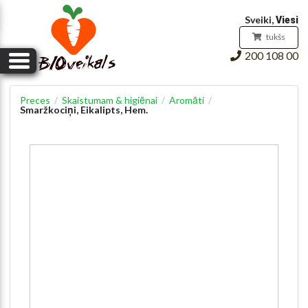
Pirkumu grozs
Sveiki,
Viesi
tukšs
200 108 00
Preces
Skaistumam & higiēnai
Aromāti
/
/
/
Smaržkociņi, Eikalipts, Hem.