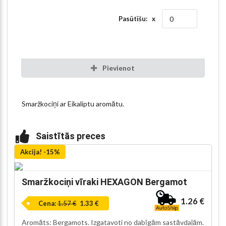
Pasūtīšu: x
Pievienot
Smaržkociņi ar Eikaliptu aromātu.
Saistītās preces
Akcija! -15%
Smaržkociņi vīraki HEXAGON Bergamot
1.26 €
Cena:
1.57 €
1.33 €
Aromāts: Bergamots. Izgatavoti no dabīgām sastāvdaļām.