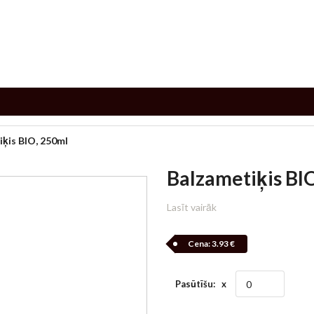
ķis BIO, 250ml
Balzametiķis BI
Lasīt vairāk
Cena:
3.93 €
Pasūtīšu: x