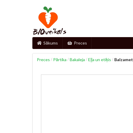
Sākums
Preces
Preces
/
Pārtika
/
Bakaleja
/
Eļļa un etiķis
/
Balzameti