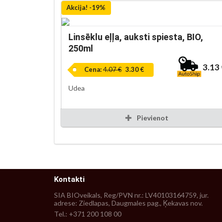
Akcija! -19%
Linsēklu eļļa, auksti spiesta, BIO,
250ml
3.13
Cena:
4.07 €
3.30 €
Udea
Pievienot
Kontakti
SIA BIOveikals, Reg/PVN nr.: LV40103164759, jur.
adrese: Ziedlapas, Daugmales pag., Ķekavas nov.
Tel.: +371 200 108 00