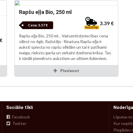
Rapšu eļļa Bio, 250 ml
3.39 €
Cena:
3.57 €
Rapšu eļļa Bio, 250 ml. . Vairumtirdzniecības cena
 €
sākot no 6gb, Ražotājs- Rinatura.Rapšu eļļa ir
auksti spiesta no rapšu sēklām un tai ir patīkami
maiga, riekstu garša un zeltaini dzeltena krāsa. Tas
ir ideāli piemērots aukstiem un siltiem ēdieniem.
Pievienot
Sociālie tīkli
Noderīga
Facebook
Līguma no
Twitter
Kur nopirk
Piegādes 