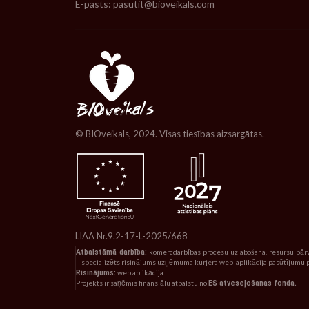
E-pasts: pasutit@bioveikals.com
© BIOveikals, 2024. Visas tiesības aizsargātas.
LIAA Nr.9.2-17-L-2025/668
Atbalstāmā darbība:
komercdarbības procesu uzlabošana, resursu pār
– specializēts risinājums uzņēmuma kurjera web-aplikācija pasūtījumu p
Risinājums:
web aplikācija.
Projekts ir saņēmis finansiālu atbalstu no
ES atveseļošanas fonda.