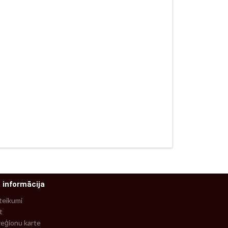
 informācija
teikumi
t
reģionu karte