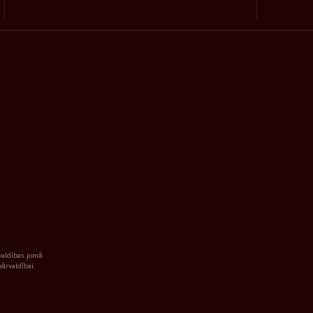
valdības jomā
ārvaldībai.