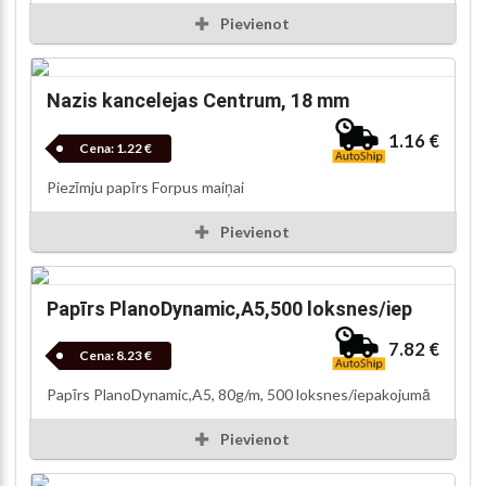
Pievienot
Nazis kancelejas Centrum, 18 mm
1.16 €
Cena:
1.22 €
Piezīmju papīrs Forpus maiņai
Pievienot
Papīrs PlanoDynamic,A5,500 loksnes/iep
7.82 €
Cena:
8.23 €
Papīrs PlanoDynamic,A5, 80g/m, 500 loksnes/iepakojumā
Pievienot