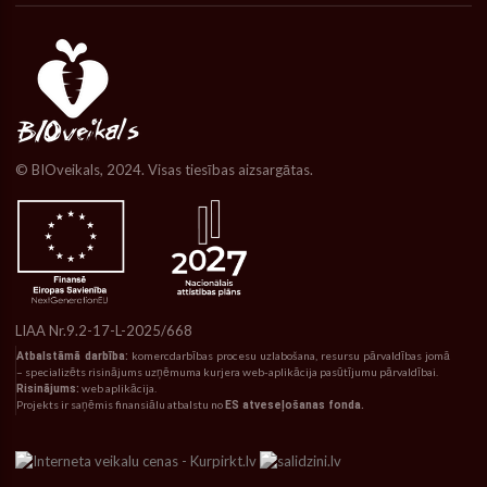
© BIOveikals, 2024. Visas tiesības aizsargātas.
LIAA Nr.9.2-17-L-2025/668
Atbalstāmā darbība:
komercdarbības procesu uzlabošana, resursu pārvaldības jomā
– specializēts risinājums uzņēmuma kurjera web-aplikācija pasūtījumu pārvaldībai.
Risinājums:
web aplikācija.
Projekts ir saņēmis finansiālu atbalstu no
ES atveseļošanas fonda.