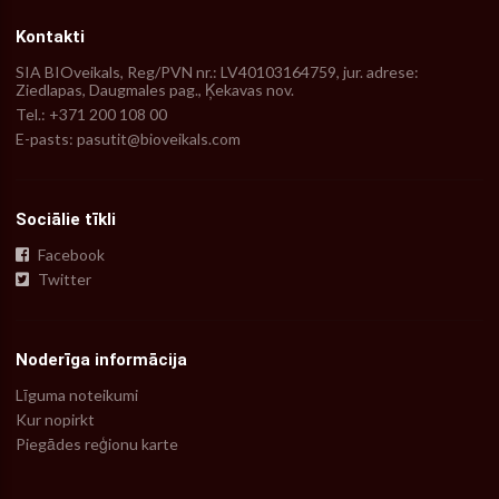
Kontakti
SIA BIOveikals, Reg/PVN nr.: LV40103164759, jur. adrese:
Ziedlapas, Daugmales pag., Ķekavas nov.
Tel.: +371 200 108 00
E-pasts: pasutit@bioveikals.com
Sociālie tīkli
Facebook
Twitter
Noderīga informācija
Līguma noteikumi
Kur nopirkt
Piegādes reģionu karte