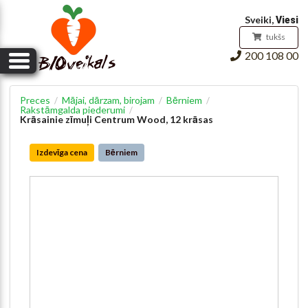
Pirkumu grozs
Sveiki,
Viesi
tukšs
200 108 00
Preces
Mājai, dārzam, birojam
Bērniem
/
/
/
Rakstāmgalda piederumi
/
Krāsainie zīmuļi Centrum Wood, 12 krāsas
Izdevīga cena
Bērniem