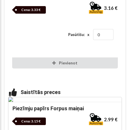
3.16 €
Cena:
3.33 €
Pasūtīšu: x
Pievienot
Saistītās preces
Piezīmju papīrs Forpus maiņai
2.99 €
Cena:
3.15 €