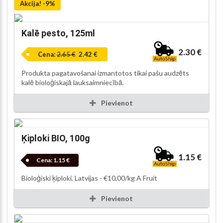
Akcija! -9%
Kalē pesto, 125ml
2.30 €
Cena:
2.65 €
2.42 €
Produkta pagatavošanai izmantotos tikai pašu audzēts
kalē bioloģiskajā lauksaimniecībā.
Pievienot
Ķiploki BIO, 100g
1.15 €
Cena:
1.15 €
Bioloģiski ķiploki, Latvijas - €10,00/kg A Fruit
Pievienot