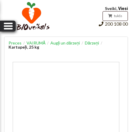
Pirkumu grozs
Sveiki,
Viesi
tukšs
200 108 00
Preces
VAIRUMĀ
Augļi un dārzeņi
Dārzeņi
/
/
/
/
Kartupeļi, 25 kg