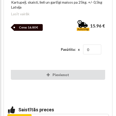
Kartupeļi, skaisti, lieli un garšīgi maisos pa 25kg. +/- 0,5kg
Latvija
Lasīt vairāk
15.96 €
Cena:
16.80 €
Pasūtīšu: x
Pievienot
Saistītās preces