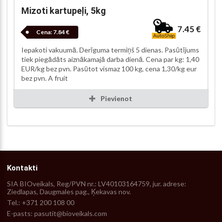
Mizoti kartupeļi, 5kg
7.45 €
Cena:
7.84 €
Iepakoti vakuumā. Derīguma termiņš 5 dienas. Pasūtījums
tiek piegādāts aiznākamajā darba dienā. Cena par kg: 1,40
EUR/kg bez pvn. Pasūtot vismaz 100 kg, cena 1,30/kg eur
bez pvn. A fruit
Pievienot
Kontakti
SIA BIOveikals, Reg/PVN nr.: LV40103164759, jur. adrese:
Ziedlapas, Daugmales pag., Ķekavas nov.
Tel.: +371 200 108 00
E-pasts: pasutit@bioveikals.com