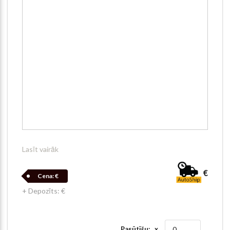
Lasīt vairāk
€
Cena:
€
+ Depozīts: €
Pasūtīšu: x