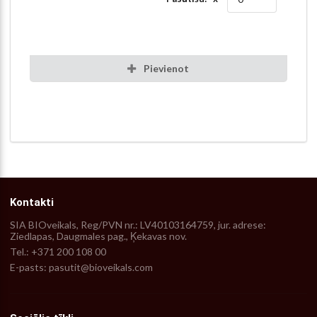
Pievienot
Kontakti
SIA BIOveikals, Reg/PVN nr.: LV40103164759, jur. adrese:
Ziedlapas, Daugmales pag., Ķekavas nov.
Tel.: +371 200 108 00
E-pasts: pasutit@bioveikals.com