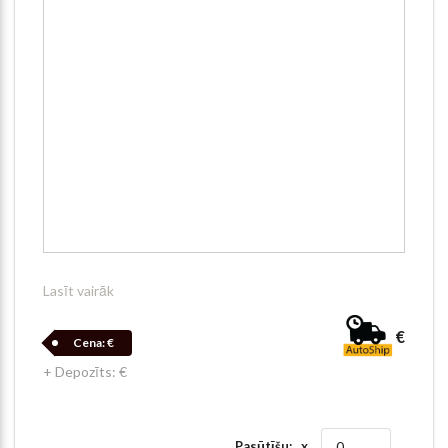
Lasīt vairāk
€
Cena:
€
+ Depozīts: €
Pasūtīšu: x