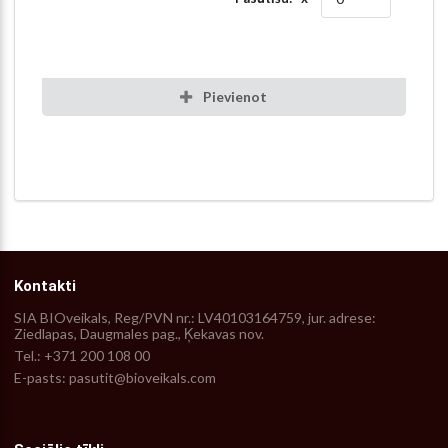
Pievienot
Kontakti
SIA BIOveikals, Reg/PVN nr.: LV40103164759, jur. adrese:
Ziedlapas, Daugmales pag., Ķekavas nov.
Tel.: +371 200 108 00
E-pasts: pasutit@bioveikals.com