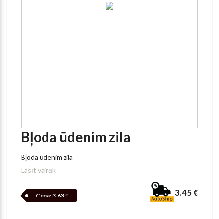
Bļoda ūdenim zila
Bļoda ūdenim zila
Lasīt vairāk
3.45 €
Cena:
3.63 €