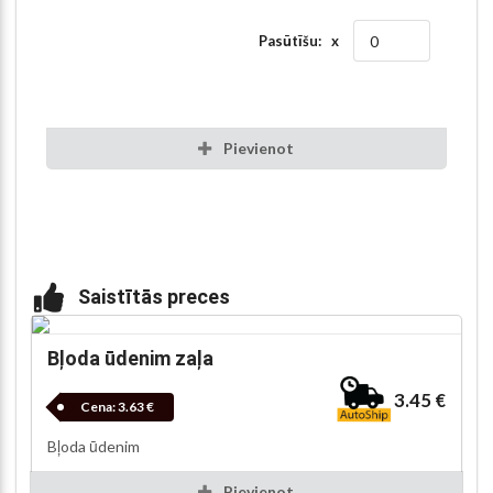
Pasūtīšu: x
Pievienot
Saistītās preces
Bļoda ūdenim zaļa
3.45 €
Cena:
3.63 €
Bļoda ūdenim
Pievienot