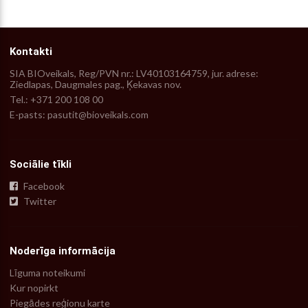
Kontakti
SIA BIOveikals, Reg/PVN nr.: LV40103164759, jur. adrese:
Ziedlapas, Daugmales pag., Ķekavas nov.
Tel.: +371 200 108 00
E-pasts: pasutit@bioveikals.com
Sociālie tīkli
Facebook
Twitter
Noderīga informācija
Līguma noteikumi
Kur nopirkt
Piegādes reģionu karte