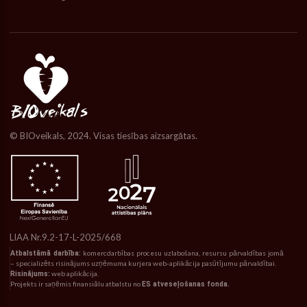
© BIOveikals, 2024. Visas tiesības aizsargātas.
LIAA Nr.9.2-17-L-2025/668
Atbalstāmā darbība:
komercdarbības procesu uzlabošana, resursu pārvaldības jomā
– specializēts risinājums uzņēmuma kurjera web-aplikācija pasūtījumu pārvaldībai.
Risinājums:
web aplikācija.
Projekts ir saņēmis finansiālu atbalstu no
ES atveseļošanas fonda.